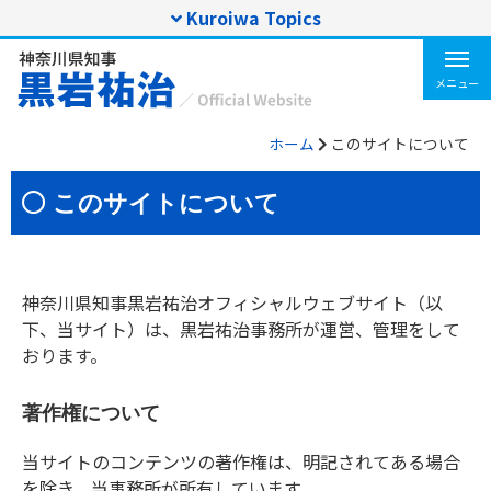
Kuroiwa Topics
T
o
メニュー
g
g
ホーム
このサイトについて
l
e
n
このサイトについて
a
v
i
g
神奈川県知事黒岩祐治オフィシャルウェブサイト（以
a
t
下、当サイト）は、黒岩祐治事務所が運営、管理をして
i
おります。
o
n
著作権について
当サイトのコンテンツの著作権は、明記されてある場合
を除き、当事務所が所有しています。