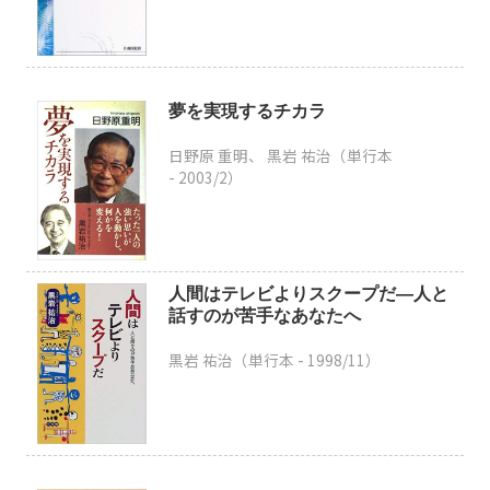
夢を実現するチカラ
日野原 重明、 黒岩 祐治（単行本
-
2003/2
）
人間はテレビよりスクープだ―人と
話すのが苦手なあなたへ
黒岩 祐治（単行本 -
1998/11
）