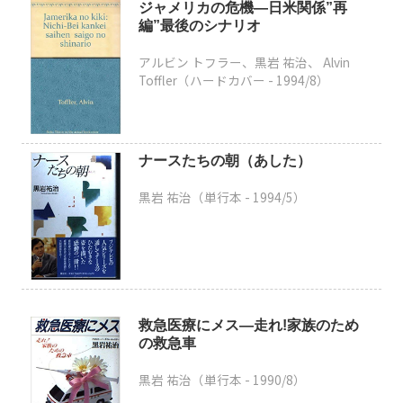
ジャメリカの危機―日米関係”再
編”最後のシナリオ
アルビン トフラー、黒岩 祐治、 Alvin
Toffler（ハードカバー -
1994/8
）
ナースたちの朝（あした）
黒岩 祐治（単行本 -
1994/5
）
救急医療にメス―走れ!家族のため
の救急車
黒岩 祐治（単行本 -
1990/8
）