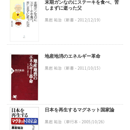
末期ガンなのにステーキを食べ、苦
しまずに逝った父
黒岩 祐治（新書 - 2012/12/19）
地産地消のエネルギー革命
黒岩 祐治（新書 -
2011/10/15
）
日本を再生するマグネット国家論
黒岩 祐治（単行本 -
2005/10/26
）