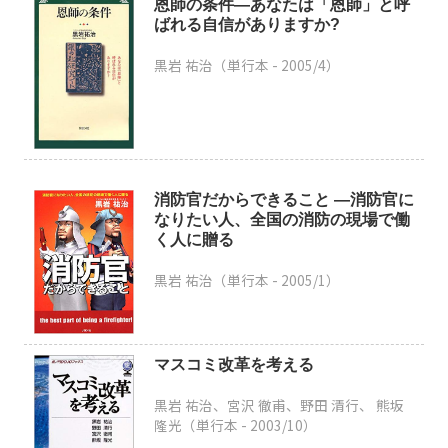
恩師の条件―あなたは「恩師」と呼
ばれる自信がありますか?
黒岩 祐治（単行本 -
2005/4
）
消防官だからできること ―消防官に
なりたい人、全国の消防の現場で働
く人に贈る
黒岩 祐治（単行本 -
2005/1
）
マスコミ改革を考える
黒岩 祐治、宮沢 徹甫、野田 清行、 熊坂
隆光（単行本 -
2003/10
）