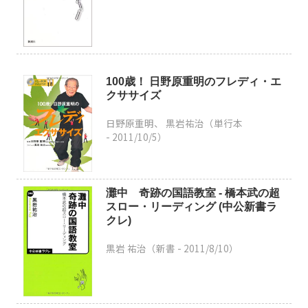
100歳！ 日野原重明のフレディ・エ
クササイズ
日野原重明、 黒岩祐治（単行本
-
2011/10/5
）
灘中 奇跡の国語教室 - 橋本武の超
スロー・リーディング (中公新書ラ
クレ)
黒岩 祐治（新書 -
2011/8/10
）