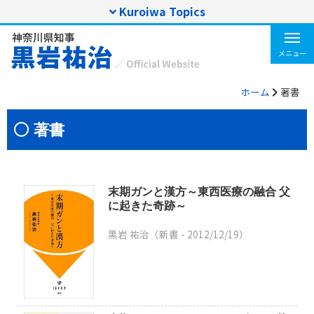
Kuroiwa Topics
T
o
メニュー
g
g
ホーム
著書
l
e
n
著書
a
v
i
g
末期ガンと漢方～東西医療の融合 父
a
に起きた奇跡～
t
i
黒岩 祐治（新書 -
2012/12/19
）
o
n