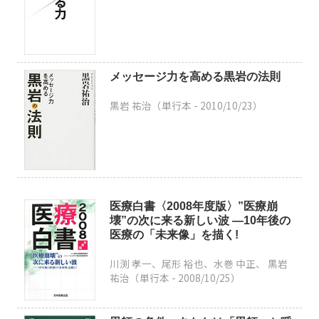
メッセージ力を高める黒岩の法則
黒岩 祐治（単行本 -
2010/10/23
）
医療白書〈2008年度版〉”医療崩
壊”の次に来る新しい波 ―10年後の
医療の「未来像」を描く!
川渕 孝一、尾形 裕也、水巻 中正、 黒岩
祐治（単行本 -
2008/10/25
）