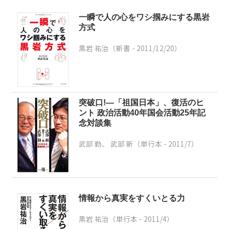
一瞬で人の心をワシ掴みにする黒岩
方式
黒岩 祐治（新書 -
2011/12/20
）
突破口!―「祖国日本」、復活のヒ
ント 政治活動40年国会活動25年記
念対談集
武部 勤、 武部 新（単行本 -
2011/7
）
情報から真実をすくいとる力
黒岩 祐治（単行本 -
2011/4
）