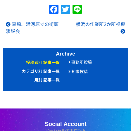
F
T
Li
a
w
n
真鶴、湯河原での街頭
横浜の作業所2か所視察
c
itt
e
投
演説会
e
er
稿
b
ナ
o
ビ
Archive
ゲ
o
事務所投稿
投稿者別 記事一覧
ー
カテゴリ別 記事一覧
k
知事投稿
シ
月別 記事一覧
ョ
ン
Social Account
ソーシャルアカウント