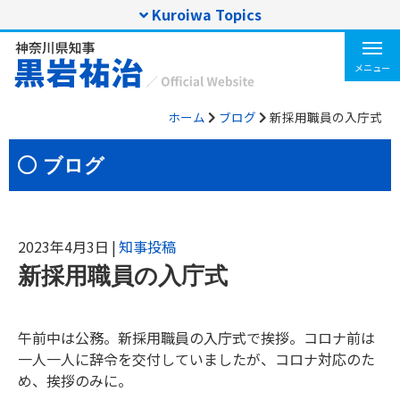
Kuroiwa Topics
T
o
メニュー
g
g
ホーム
ブログ
新採用職員の入庁式
l
e
n
ブログ
a
v
i
g
2023年4月3日
|
知事投稿
a
t
新採用職員の入庁式
i
o
n
午前中は公務。新採用職員の入庁式で挨拶。コロナ前は
一人一人に
辞令を交付していましたが、コロナ対応のた
め、挨拶のみに。