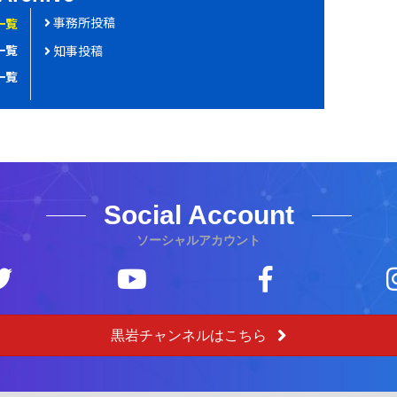
o
事務所投稿
一覧
o
一覧
知事投稿
k
一覧
Social Account
ソーシャルアカウント
黒岩チャンネルはこちら