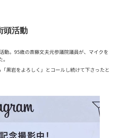
街頭活動
活動。95歳の斎藤文夫元
参議院議員が、マイクを
た。
も「黒岩をよろしく」とコー
ルし続けて下さったと