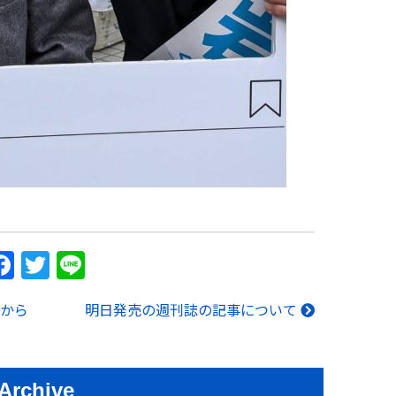
F
T
Li
a
w
n
から
明日発売の週刊誌の記事について
c
itt
e
e
er
b
Archive