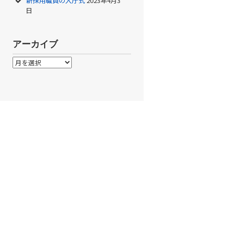
新採用職員の入庁式
2023年4月3
日
アーカイブ
ア
ー
カ
イ
ブ