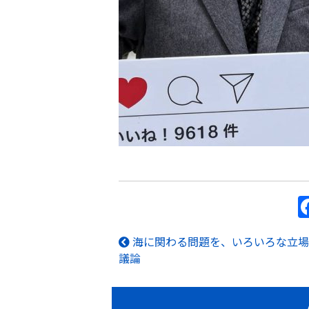
海に関わる問題を、いろいろな立場
投
議論
稿