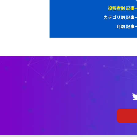
ナ
投稿者別 記事
ビ
カテゴリ別 記事
ゲ
月別 記事
ー
シ
ョ
ン